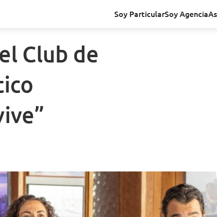
Soy Particular
Soy Agencia
As
el Club de
tico
vive”