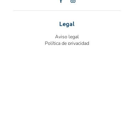
Legal
Aviso legal
Política de privacidad
Política de cookies
Últimas noticias
Más de cien miembros de la Asociación MLS
Asivega, celebraron una Jornada formativa
Accesos
Área Asociados
Subscribete a nuestra Newslleter