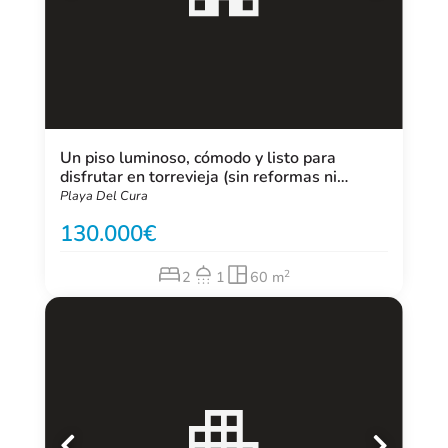
Un piso luminoso, cómodo y listo para
disfrutar en torrevieja (sin reformas ni
complicaciones)
Playa Del Cura
130.000
2
2
1
60 m