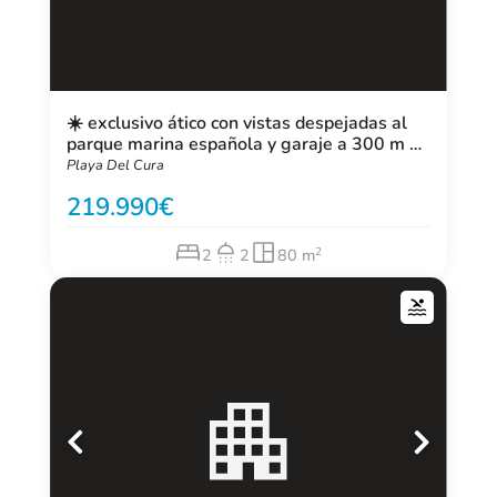
☀️ exclusivo ático con vistas despejadas al
parque marina española y garaje a 300 m de
la playa del cura
Playa Del Cura
219.990
2
2
2
80 m