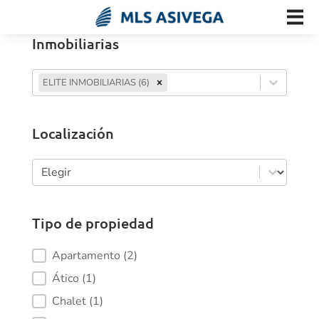
Inmobiliarias
Inmobiliarias
Inmobiliarias
ELITE INMOBILIARIAS (6)
Inmobiliarias
Localización
Localización
Localización
Tipo de propiedad
Tipo de propiedad
Apartamento
(2)
Ático
(1)
Chalet
(1)