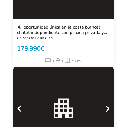
☀️ ¡oportunidad única en la costa blanca!
chalet independiente con piscina privada y
solárium por solo 179.990 €
Balcón De Costa Blan
179.990
2
3
1
78 m