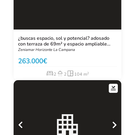
¿buscas espacio, sol y potencial? adosado
con terraza de 69m² y espacio ampliable
junto a zenia boulevard
Zeniamar Horizonte La Campana
263.000
2
2
2
104 m