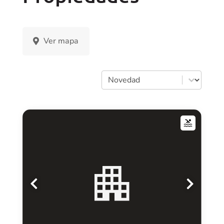
Ver mapa
Orden
Sort content