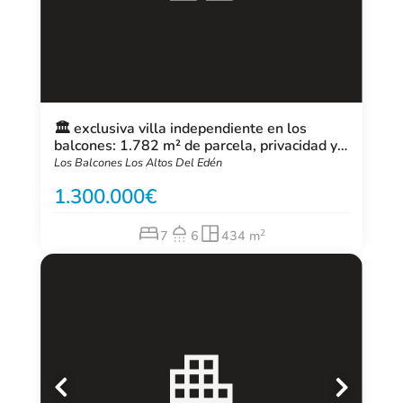
🏛️ exclusiva villa independiente en los
balcones: 1.782 m² de parcela, privacidad y
estilo de vida
Los Balcones Los Altos Del Edén
1.300.000
2
7
6
434 m