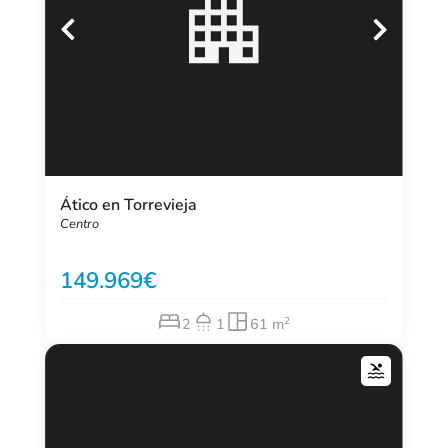
Ático en Torrevieja
Centro
149.969
2
2
1
61 m