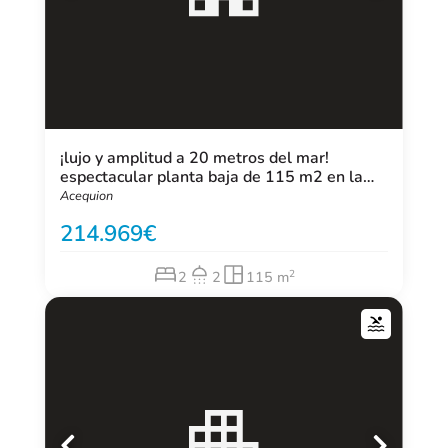
¡lujo y amplitud a 20 metros del mar!
espectacular planta baja de 115 m2 en la
playa del acequión, torrevieja. 2 dormitorios,
Acequion
2 baños, orientación sur y estado impecable.
214.969
el refugio perfecto junto
2
2
2
115 m