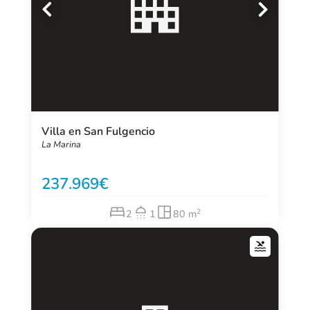
Villa en San Fulgencio
La Marina
237.969
2
2
1
80 m