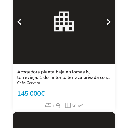
Acogedora planta baja en lomas iv,
torrevieja. 1 dormitorio, terraza privada con
vistas, cocina equipada, plaza de garaje y
Cabo Cervera
piscina comunitaria. a 2 minutos de la playa.
145.000
ideal como residencia o invers
2
1
1
50 m