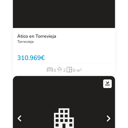
Ático en Torrevieja
Torrevieja
310.969
2
3
2
0 m