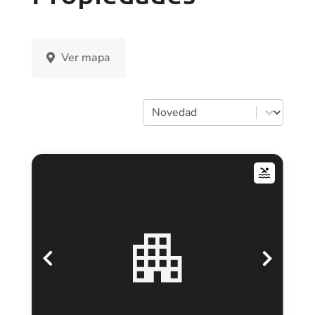
Ver mapa
Orden
Sort content