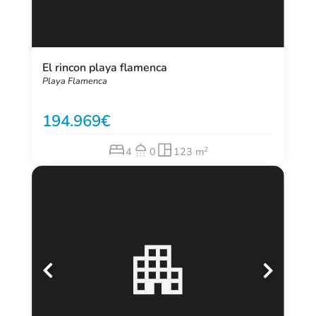
El rincon playa flamenca
Playa Flamenca
194.969
2
4
0
123 m