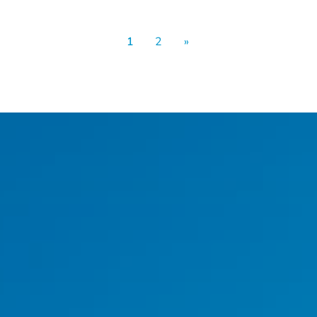
1
2
»