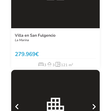
Villa en San Fulgencio
La Marina
279.969
2
3
3
121 m