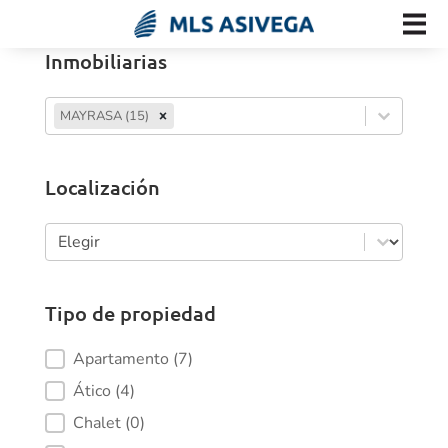
Inmobiliarias
Inmobiliarias
Inmobiliarias
MAYRASA (15)
Inmobiliarias
Localización
Localización
Localización
Tipo de propiedad
Tipo de propiedad
Apartamento
(7)
Ático
(4)
Chalet
(0)