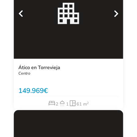
Ático en Torrevieja
Centro
149.969
2
2
1
61 m