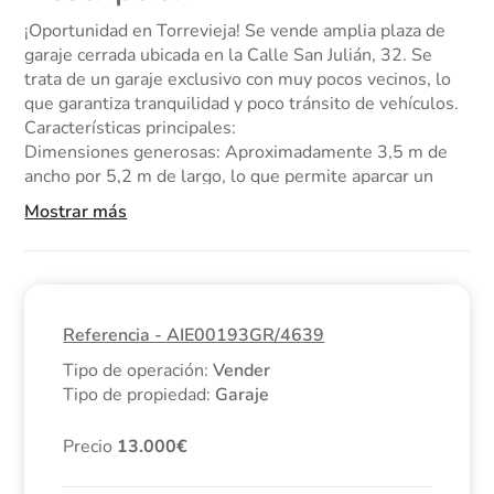
¡Oportunidad en Torrevieja! Se vende amplia plaza de
garaje cerrada ubicada en la Calle San Julián, 32. Se
trata de un garaje exclusivo con muy pocos vecinos, lo
que garantiza tranquilidad y poco tránsito de vehículos.
Características principales:
Dimensiones generosas: Aproximadamente 3,5 m de
ancho por 5,2 m de largo, lo que permite aparcar un
coche grande y aún disponer de espacio lateral para
Mostrar más
estanterías, motos o bicicletas.
Privacidad y Seguridad: Al ser un box cerrado, es
perfecto para usarlo simultáneamente como garaje y
trastero privado.
Fácil acceso: Cuenta con una rampa de acceso muy
Referencia - AIE00193GR/4639
sencilla y cómoda de maniobrar, evitando giros
complicados.
Tipo de operación:
Vender
Mantenimiento sencillo: Tanto la puerta principal del
Tipo de propiedad:
Garaje
garaje como la de la propia plaza son de apertura
manual, lo que reduce a cero las averías y mantiene los
Precio
13.000
gastos de comunidad bajos.
Gastos muy reducidos: