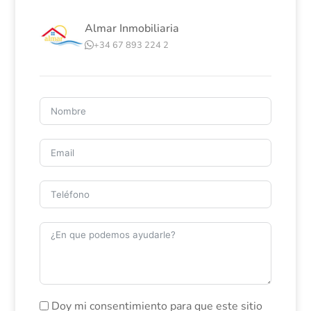
IBI: Solo 28,70 € al año.
Almar Inmobiliaria
Comunidad: 86 € al trimestre.
Ubicado en una zona con alta demanda de
+34 67 893 224 2
aparcamiento, es una inversión ideal tanto para uso
personal como para alquilar.
¡No pierdas la oportunidad de visitarlo! Contacta para
más información.
Doy mi consentimiento para que este sitio