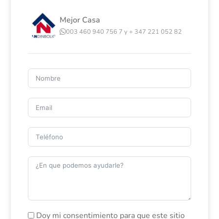
circunstancia que representa una oportunidad
Mejor Casa
excepcional para aquellos compradores que buscan algo
cada vez más difícil de encontrar: una gran parcela en
003 460 940 756 7 y + 347 221 052 82
una ubicación privilegiada donde poder diseñar y
construir una vivienda totalmente adaptada a su estilo
de vida.
Más que una casa para reformar, esta propiedad ofrece
la posibilidad de crear un hogar único en uno de los
enclaves residenciales más valorados de Torrevieja. Su
parcela de 1.000 m², su situación en primera línea de la
Laguna Salada, su ubicación en esquina, permiten
desarrollar un proyecto personalizado, aprovechando al
máximo la privacidad, los espacios exteriores y las
vistas abiertas al paisaje natural.
La ubicación es uno de sus grandes atractivos. Situada
en Los Balcones, una de las urbanizaciones más
demandadas de Torrevieja, la vivienda se encuentra a
escasa distancia del Hospital Universitario de
Torrevieja, supermercados, farmacias, restaurantes y
todos los servicios esenciales. Además, las playas de
Doy mi consentimiento para que este sitio