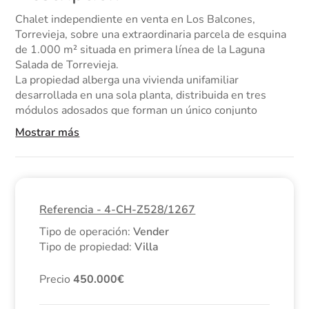
Chalet independiente en venta en Los Balcones,
Torrevieja, sobre una extraordinaria parcela de esquina
de 1.000 m² situada en primera línea de la Laguna
Salada de Torrevieja.
La propiedad alberga una vivienda unifamiliar
desarrollada en una sola planta, distribuida en tres
módulos adosados que forman un único conjunto
residencial, todos con acceso común desde el exterior.
Mostrar más
En total, la vivienda cuenta con aproximadamente 222
m² construidos y se distribuye en varias zonas de estar-
comedor, cocinas, 6 dormitorios y 4 baños, además de
porches y galería. Dispone también de una terraza
solárium de 37 m², con acceso mediante escalera
Referencia - 4-CH-Z528/1267
exterior, ideal para disfrutar de las vistas abiertas al
entorno natural.
Tipo de operación:
Vender
Dentro de la parcela encontramos además un garaje
Tipo de propiedad:
Villa
independiente de 43 m² y un trastero de 17 m²,
aportando un valioso espacio adicional para
Precio
450.000
almacenamiento y aparcamiento.
La vivienda requiere una reforma integral completa, una