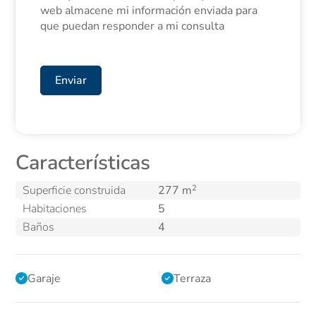
Torrevieja se encuentran a pocos minutos en coche y
web almacene mi información enviada para
dispone de excelentes comunicaciones con el
que puedan responder a mi consulta
aeropuerto de Alicante.
Contáctenos para más información y para concertar una
visita a esta singular propiedad en Los Balcones.
Enviar
Características
2
Superficie construida
277 m
Habitaciones
5
Baños
4
Garaje
Terraza