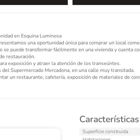
ortunidad en Esquina Luminosa
 única para comprar un local comercial muy luminoso, situado en una esquina
cio se puede transformar fácilmente en una vivienda y cuenta co
de restauración.
ra exposición y atraer la atención de los transeúntes.
s del Supermercado Mercadona, en una calle muy transitada.
tar un restaurante, cafetería, exposición de materiales de cons
ubicación.
 proporcionando una plataforma excelente para cualquier tipo d
mpresionado por su potencial y encanto.
a con nosotros para más detalles y para programar una visita.
Características
Superficie construida
Habitaciones