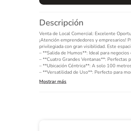
Descripción
Venta de Local Comercial: Excelente Op
¡Atención emprendedores y empresarios! Presentamos una oportunidad
privilegiada con gran visibilidad. Este espa
– **Salida de Humos**: Ideal para negocios 
– **Cuatro Grandes Ventanas**: Perfectas pa
– **Ubicación Céntrica**: A solo 100 metro
– **Versatilidad de Uso**: Perfecto para mon
negocio gracias a su excelente visibilidad y 
Mostrar más
Este local es una joya rara en el mercado,
mostraremos, te aseguramos que quedarás i
¡No pierdas esta oportunidad única! Contact