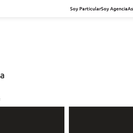
Soy Particular
Soy Agencia
As
ia
2