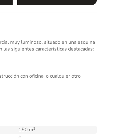
n las siguientes características destacadas:
trucción con oficina, o cualquier otro
e negocio que desees emprender. Ven y te lo
2
150 m
0